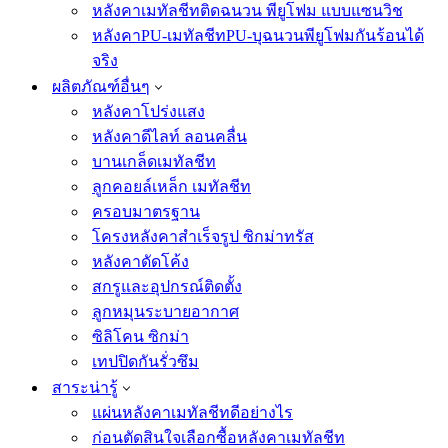
หลังคาเมทัลชีทติดฉนวน พียูโฟม แบบแซนวิช
หลังคาPU-เมทัลชีทPU-บุฉนวนพียูโฟมกันร้อนได้
จริง
ผลิตภัณฑ์อื่นๆ
หลังคาโปร่งแสง
หลังคาดีไลท์ ลอนคลื่น
บานเกล็ดเมทัลชีท
ลูกคอยล์เหล็ก เมทัลชีท
ครอบมาตรฐาน
โครงหลังคาสำเร็จรูป ซิกม่าทรัส
หลังคาดัดโค้ง
สกรูและอุปกรณ์ติดตั้ง
ลูกหมุนระบายอากาศ
ซิลิโคน ซิกม่า
เทปปิดกันรั่วซึม
สาระน่ารู้
แผ่นหลังคาเมทัลชีทดีอย่างไร
ก่อนตัดสินใจเลือกซื้อหลังคาเมทัลชีท