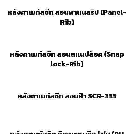
หลังคาเมทัลชีท ลอนพาแนลริป (Panel-
Rib)
หลังคาเมทัลชีท ลอนสแนปล็อค (Snap
lock-Rib)
หลังคาเมทัลชีท ลอนฝ้า SCR-333
หลังคาเมทัลชีท ติดฉนวน พียู โฟม (PU