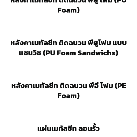
Foam)
หลังคาเมทัลชีท ติดฉนวน พียูโฟม แบบ
แซนวิช (PU Foam Sandwichs)
หลังคาเมทัลชีท ติดฉนวน พีอี โฟม (PE
Foam)
แผ่นเมทัลชีท ลอนรั้ว