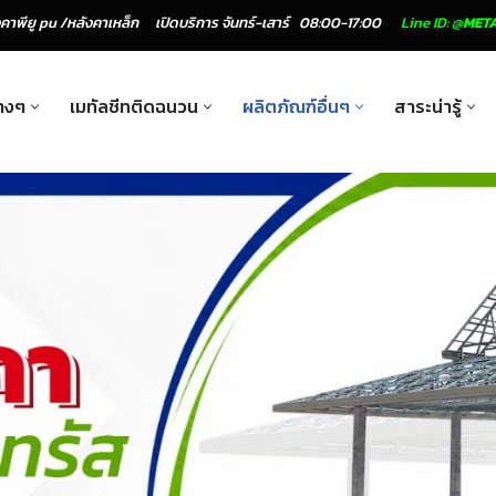
งคาพียู pu /หลังคาเหล็ก
เปิดบริการ จันทร์-เสาร์
08:00-17:00
Line ID:
@
MET
างๆ
เมทัลชีทติดฉนวน
ผลิตภัณฑ์อื่นๆ
สาระน่ารู้