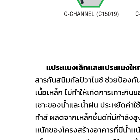
แประแนงเล็กและแประแนงให
สารกันสนิมกัลป์วาไนซ์ ช่วยป้องกั
เนื้อเหล็ก ไม่ทำให้เกิดการเกาะกิ
เซาะของน้ำและน้ำฝน ประหยัดค่าใช
ทำสี ผลิตจากเหล็กชั้นดีที่มีกำลัง
หนักของโครงสร้างอาคารที่มีน้ำหน