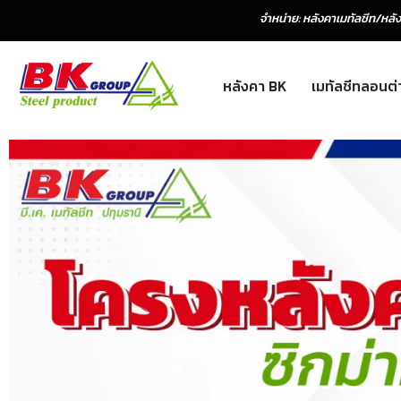
จำหน่าย: หลังคาเมทัลชีท
/
หลั
Skip
to
หลังคา BK
เมทัลชีทลอนต่
content